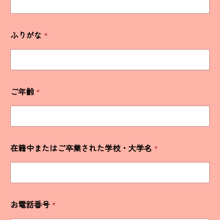
ふりがな
*
*
お
ご年齢
*
電
話
番
号
見
学
在籍中またはご卒業された学校・大学名
*
希
望
日
お電話番号
*