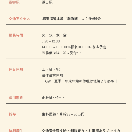
最寄駅
瀬田駅
交通アクセス
JR東海道本線「瀬田駅」より徒歩9分
勤務時間
火・水・木・金
9:30～12:00
14：30～18：30※将来18：00になる予定
※診療は14：20～受付中
休日休暇
土・日・祝
産休産前休暇
・GW・夏季・年末年始の休暇は他院より多め！
雇用形態
正社員/パート
給与
歯科医師：月給35～50万円
福利厚生
交通費全額支給 / 制服貸与 / 駐車場あり / マイカ